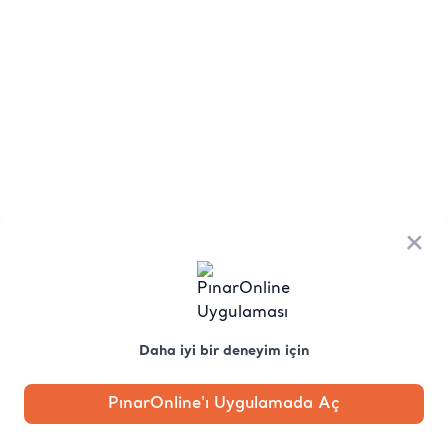
×
Daha iyi bir deneyim için
PınarOnline'ı Uygulamada Aç
Anasayfa
Kategori
Kampanya
Profil
Pobo'ya
Sor