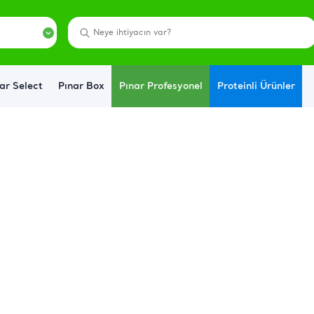
ar Select
Pınar Box
Pınar Profesyonel
Proteinli Ürünler