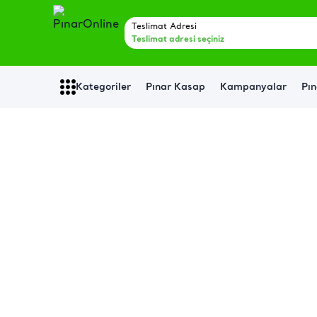
Teslimat Adresi
Teslimat adresi seçiniz
Kategoriler
Pınar Kasap
Kampanyalar
Pın