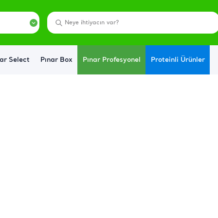
ar Select
Pınar Box
Pınar Profesyonel
Proteinli Ürünler