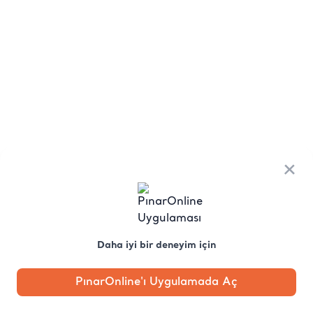
×
Daha iyi bir deneyim için
PınarOnline'ı Uygulamada Aç
Anasayfa
Kategori
Kampanya
Profil
Pobo'ya
Sor