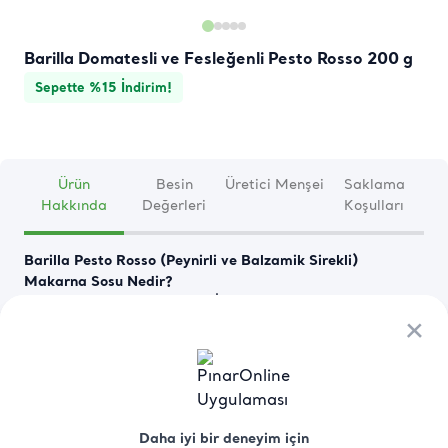
Barilla Domatesli ve Fesleğenli Pesto Rosso 200 g
Sepette %15 İndirim!
Ürün
Besin
Üretici Menşei
Saklama
Hakkında
Değerleri
Koşulları
Barilla Pesto Rosso (Peynirli ve Balzamik Sirekli) 
Makarna Sosu Nedir?
Barilla Pesto Rosso Sos, bir İtalyan klasiği. Lezzetli 
domatesler, Modena'nın balzamik sirkesi ve leziz İtalyan 
×
×
peyniri Grana Padano DOP peynirinin mükemmel 
birleşimi. Barilla Pesto Rosso, makarnanızda İtalya'nın en 
güzel tatlarını keşfedebilmeniz için kullanıma hazır olarak 
geliyor.
Devamını Oku
Daha iyi bir deneyim için
Daha iyi bir deneyim için