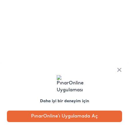
×
Daha iyi bir deneyim için
PınarOnline'ı Uygulamada Aç
Anasayfa
Kategori
Kampanya
Profil
Pobo'ya
Sor