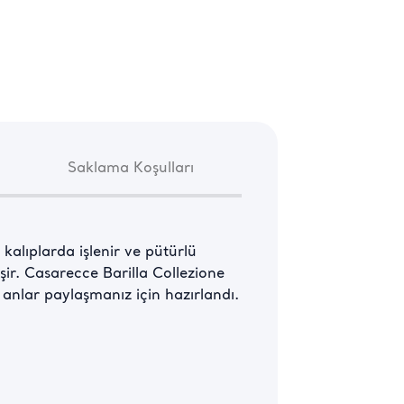
Saklama Koşulları
alıplarda işlenir ve pütürlü 
ir. Casarecce Barilla Collezione 
i anlar paylaşmanız için hazırlandı.
ca ara sıra karıştırarak pişirin. 