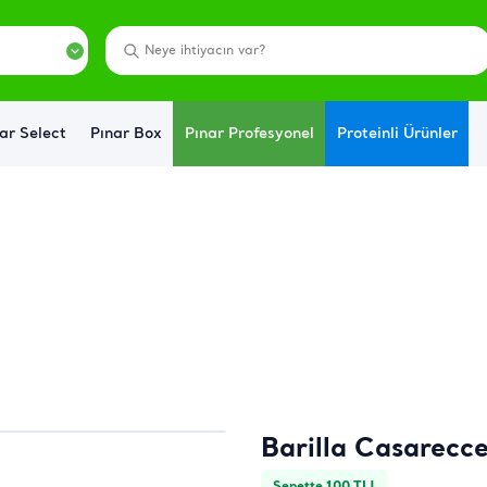
ar Select
Pınar Box
Pınar Profesyonel
Proteinli Ürünler
Barilla Casarecc
Sepette 100 TL!