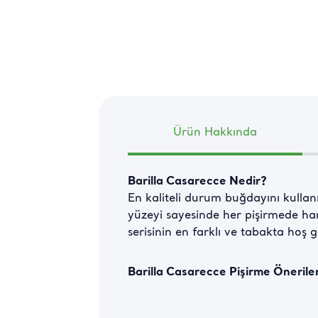
Ürün Hakkında
Barilla Casarecce Nedir?
En kaliteli durum buğdayını kullanm
yüzeyi sayesinde her pişirmede har
serisinin en farklı ve tabakta hoş 
Barilla Casarecce Pişirme Öneriler
Bol miktarda suyu tuz ekleyerek ka
Süzün ve sudan geçirmeyin.