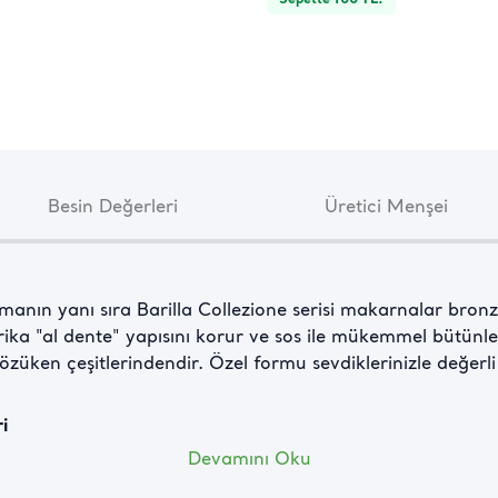
Besin Değerleri
Üretici Menşei
anın yanı sıra Barilla Collezione serisi makarnalar bronz k
ika "al dente" yapısını korur ve sos ile mükemmel bütünleş
gözüken çeşitlerindendir. Özel formu sevdiklerinizle değerl
i
ynatın. Kaynayan suya makarnalarınızı atıp 9 dakika boyun
Devamını Oku