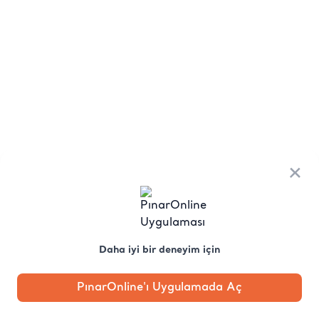
×
Daha iyi bir deneyim için
PınarOnline'ı Uygulamada Aç
Anasayfa
Kategori
Kampanya
Profil
Pobo'ya
Sor