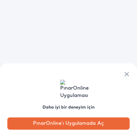
×
Daha iyi bir deneyim için
PınarOnline'ı Uygulamada Aç
Anasayfa
Kategori
Kampanya
Profil
Pobo'ya
Sor