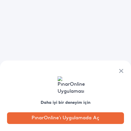
×
Daha iyi bir deneyim için
PınarOnline'ı Uygulamada Aç
Anasayfa
Kategori
Kampanya
Profil
Pobo'ya
Sor