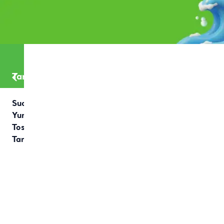
Tarifler
Sucuklu
Yumurtalı
Tost
Tarifi