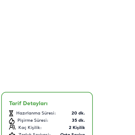
Tarif Detayları
Hazırlanma Süresi:
20
dk.
Pişirme Süresi:
35
dk.
Kaç Kişilik:
2
Kişilik