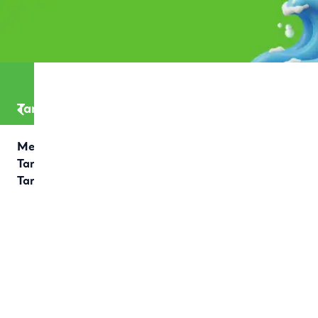
Tarifler
Meyveli
Tart
Tarifi