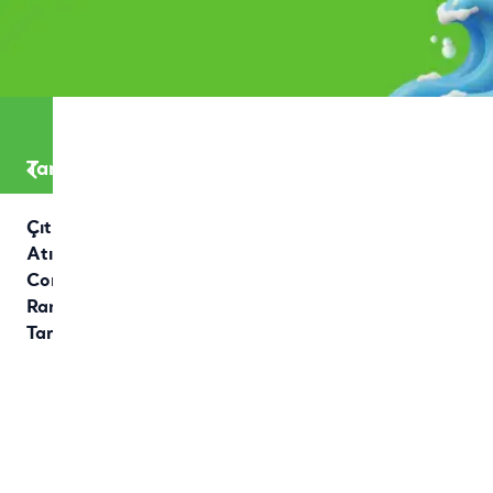
Tarifler
Çıtır
Atıştırmalık:
Corn Dog ve
Ranch Sos
Tarifi