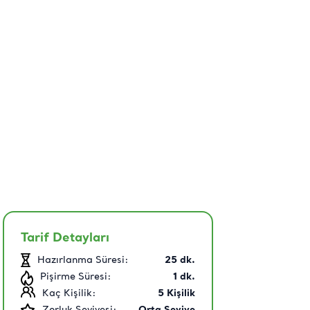
Tarif Detayları
Hazırlanma Süresi:
25
dk.
Pişirme Süresi:
1
dk.
Kaç Kişilik:
5
Kişilik