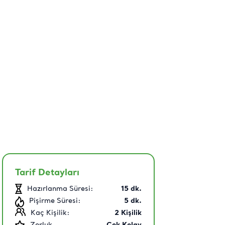
Tarif Detayları
Hazırlanma Süresi:
15
dk.
Pişirme Süresi:
5
dk.
Kaç Kişilik:
2
Kişilik