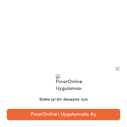
×
Daha iyi bir deneyim için
PınarOnline'ı Uygulamada Aç
Anasayfa
Kategori
Kampanya
Profil
Pobo'ya
Sor