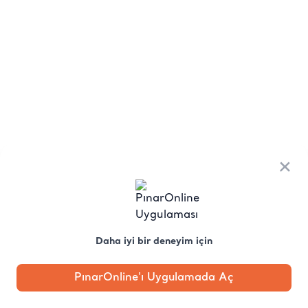
×
Daha iyi bir deneyim için
PınarOnline'ı Uygulamada Aç
Anasayfa
Kategori
Kampanya
Profil
Pobo'ya
Sor