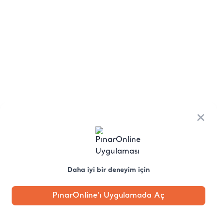
×
Daha iyi bir deneyim için
PınarOnline'ı Uygulamada Aç
Anasayfa
Kategori
Kampanya
Profil
Pobo'ya
Sor