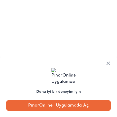
×
Daha iyi bir deneyim için
PınarOnline'ı Uygulamada Aç
Anasayfa
Kategori
Kampanya
Profil
Pobo'ya
Sor