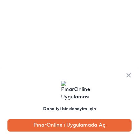
×
Daha iyi bir deneyim için
PınarOnline'ı Uygulamada Aç
Anasayfa
Kategori
Kampanya
Profil
Pobo'ya
Sor