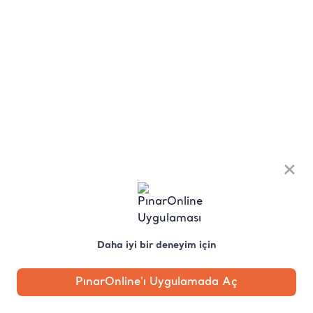
×
Daha iyi bir deneyim için
PınarOnline'ı Uygulamada Aç
Anasayfa
Kategori
Kampanya
Profil
Pobo'ya
Sor