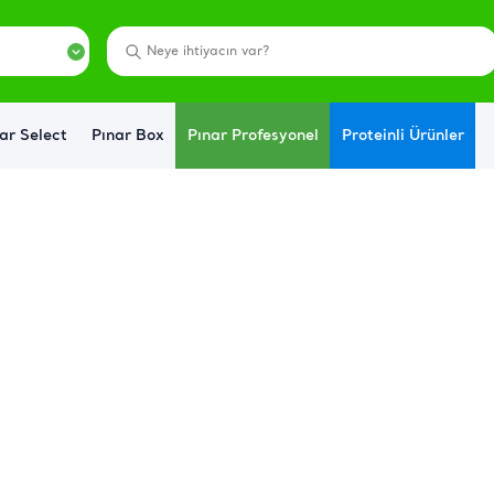
ar Select
Pınar Box
Pınar Profesyonel
Proteinli Ürünler