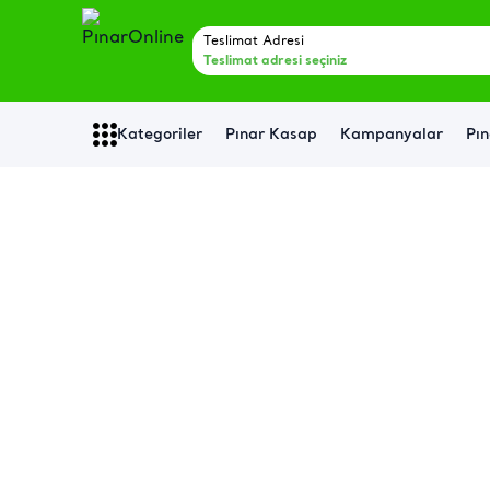
Teslimat Adresi
Teslimat adresi seçiniz
Kategoriler
Pınar Kasap
Kampanyalar
Pın