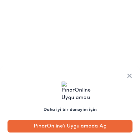
×
Daha iyi bir deneyim için
PınarOnline'ı Uygulamada Aç
Anasayfa
Kategori
Kampanya
Profil
Pobo'ya
Sor