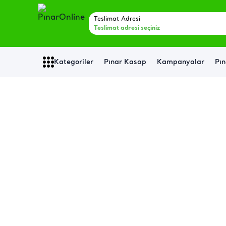
Teslimat Adresi
Teslimat adresi seçiniz
Kategoriler
Pınar Kasap
Kampanyalar
Pın