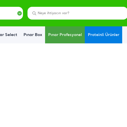
ar Select
Pınar Box
Pınar Profesyonel
Proteinli Ürünler