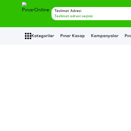
Teslimat Adresi
Teslimat adresi seçiniz
Kategoriler
Pınar Kasap
Kampanyalar
Pın