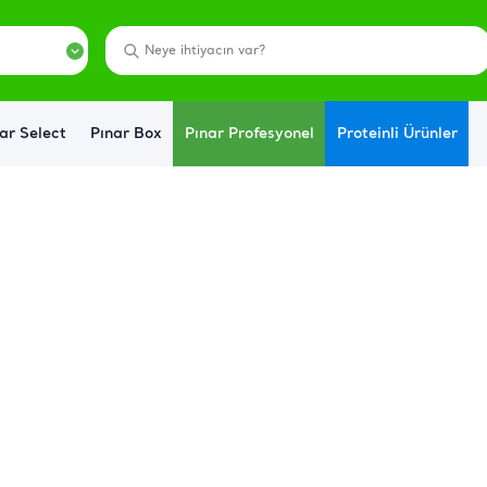
ar Select
Pınar Box
Pınar Profesyonel
Proteinli Ürünler