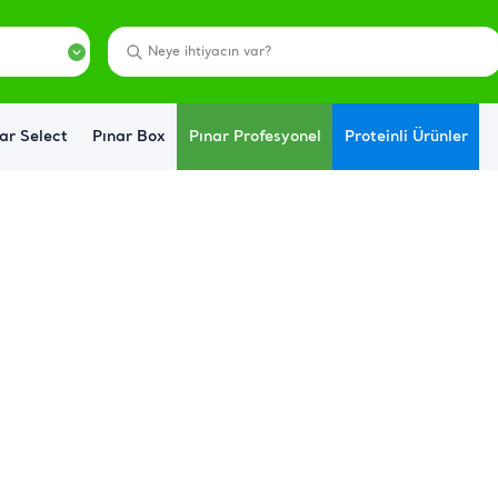
ar Select
Pınar Box
Pınar Profesyonel
Proteinli Ürünler