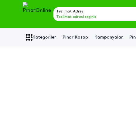
Teslimat Adresi
Teslimat adresi seçiniz
Kategoriler
Pınar Kasap
Kampanyalar
Pın