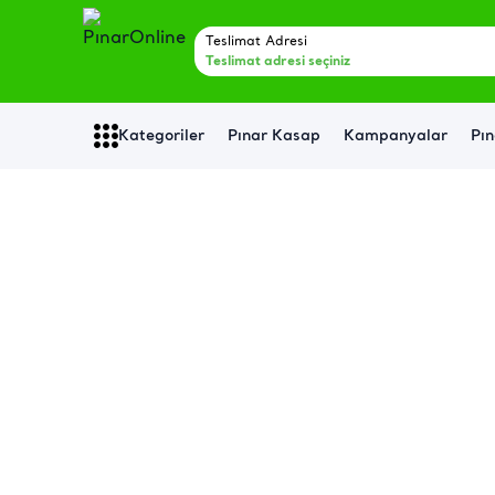
Teslimat Adresi
Teslimat adresi seçiniz
Kategoriler
Pınar Kasap
Kampanyalar
Pın