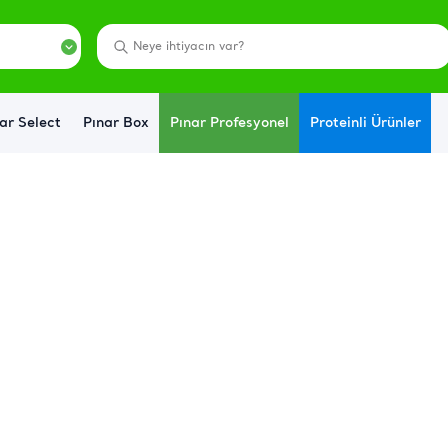
ar Select
Pınar Box
Pınar Profesyonel
Proteinli Ürünler