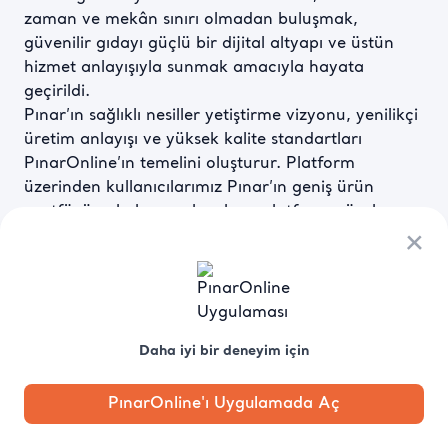
zaman ve mekân sınırı olmadan buluşmak, 
güvenilir gıdayı güçlü bir dijital altyapı ve üstün 
hizmet anlayışıyla sunmak amacıyla hayata 
geçirildi.

Pınar’ın sağlıklı nesiller yetiştirme vizyonu, yenilikçi 
üretim anlayışı ve yüksek kalite standartları 
PınarOnline’ın temelini oluşturur. Platform 
üzerinden kullanıcılarımız Pınar’ın geniş ürün 
portföyüne kolayca ulaşırken, platforma özel 
geliştirilen ürün ve hizmetlerle daha zengin bir 
×
alışveriş deneyimi yaşar.

Amacımız yalnızca ürün sunmak değil; güvenilir 
gıdayı kolay, hızlı ve ayrıcalıklı bir deneyimle 
Daha iyi bir deneyim için
sofralara ulaştırmaktır.

Neden PınarOnline?

PınarOnline'ı Uygulamada Aç
Anasayfa
Kategori
Kampanya
Profil
Pobo'ya
PınarOnline, alışverişi kolaylaştıran çözümleri ve 
Sor