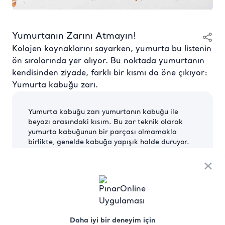
Yumurtanın Zarını Atmayın!
Kolajen kaynaklarını sayarken, yumurta bu listenin
ön sıralarında yer alıyor. Bu noktada yumurtanın
kendisinden ziyade, farklı bir kısmı da öne çıkıyor:
Yumurta kabuğu zarı.
Yumurta kabuğu zarı yumurtanın kabuğu ile
beyazı arasındaki kısım. Bu zar teknik olarak
yumurta kabuğunun bir parçası olmamakla
birlikte, genelde kabuğa yapışık halde duruyor.
Yumurta kabuğu zarı kolajen formunda protein
içeriyor. Aynı zamanda küçük miktarlarda
×
kondroitin sülfat, glukozamin ve diğer besin
öğelerini de barındırıyor. Konu hakkında daha
fazla araştırmaya ihtiyaç duyulsa da, yakın
dönem çalışmaları yumurta kabuğu zarının
düzenli tüketiminin eklemler üzerinde faydalı etki
Daha iyi bir deneyim için
yaratabileceğini gösteriyor.