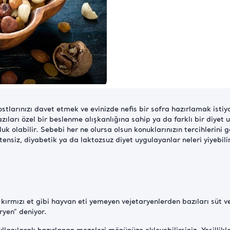
, dostlarınızı davet etmek ve evinizde nefis bir sofra hazırlamak ist
ları özel bir beslenme alışkanlığına sahip ya da farklı bir diyet uy
luk olabilir. Sebebi her ne olursa olsun konuklarınızın tercihlerini
ütensiz, diyabetik ya da laktozsuz diyet uygulayanlar neleri yiyebilir
 kırmızı et gibi hayvan eti yemeyen vejetaryenlerden bazıları süt ve
ryen” deniyor.