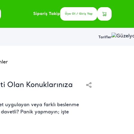
Sipariş Takip
Üye Ol / Giriş Yap
Tarifler
mler
ti Olan Konuklarınıza
yet uygulayan veya farklı beslenme
 davetli? Panik yapmayın; işte