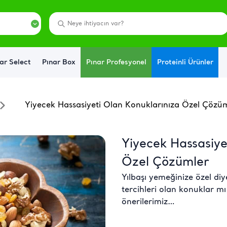
ar Select
Pınar Box
Pınar Profesyonel
Proteinli Ürünler
Yiyecek Hassasiyeti Olan Konuklarınıza Özel Çözü
Yiyecek Hassasiye
Özel Çözümler
Yılbaşı yemeğinize özel di
tercihleri olan konuklar mı
önerilerimiz…