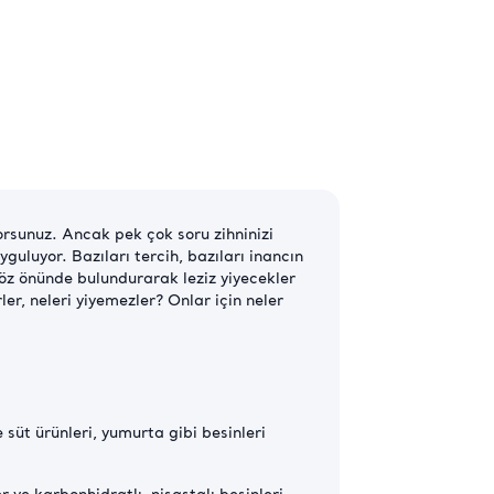
iyorsunuz. Ancak pek çok soru zihninizi
guluyor. Bazıları tercih, bazıları inancın
 göz önünde bulundurarak leziz yiyecekler
ler, neleri yiyemezler? Onlar için neler
 süt ürünleri, yumurta gibi besinleri