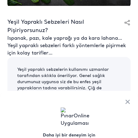
Yeşil Yapraklı Sebzeleri Nasıl
Pişiriyorsunuz?
Ispanak, pazı, kale yaprağı ya da kara lahana…
Yeşil yapraklı sebzeleri farklı yöntemlerle pişirmek
için kolay tarifler…
Yeşil yapraklı sebzelerin kullanımı uzmanlar
tarafından sıklıkla öneriliyor. Genel sağlık
durumunuz uygunsa siz de bu enfes yeşil
yaprakların tadına varabilirsiniz. Çiğ de
yenebilen bu yeşil besinler oldukça çabuk pişiyor
×
ve birçok yemeğin yanında iyi gidiyor. Sert
yaprakların yumuşaması için pişirme süresini
ayarlamanız yeterli. Yıl boyu bulabileceğiniz yeşil
yapraklılardan karalahana ve kale yaprağını,
kuzenleri brokoli gibi fazla pişirmemek daha iyi
olur.
Daha iyi bir deneyim için