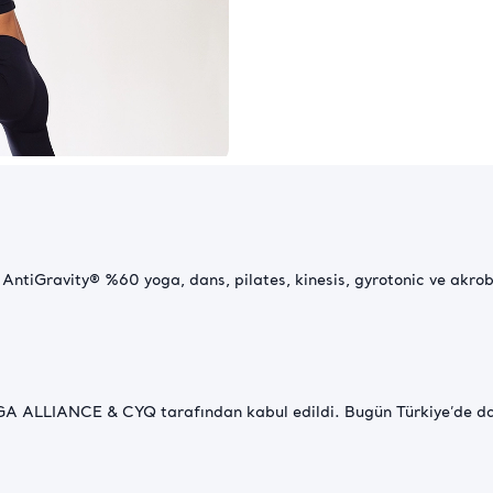
 AntiGravity® %60 yoga, dans, pilates, kinesis, gyrotonic ve akr
 ALLIANCE & CYQ tarafından kabul edildi. Bugün Türkiye’de dahi