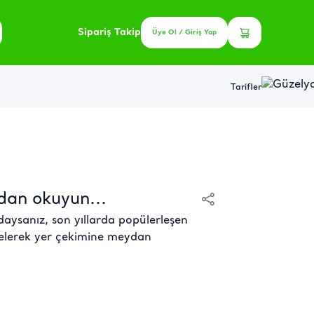
Sipariş Takip
Üye Ol / Giriş Yap
Tarifler
dan okuyun...
daysanız, son yıllarda popülerleşen
nelerek yer çekimine meydan