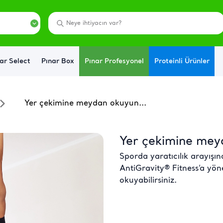
ar Select
Pınar Box
Pınar Profesyonel
Proteinli Ürünler
Yer çekimine meydan okuyun...
Yer çekimine mey
Sporda yaratıcılık arayışın
AntiGravity® Fitness’a yö
okuyabilirsiniz.