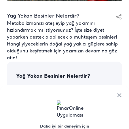
Yağ Yakan Besinler Nelerdir?
Metabolizmanızı ateşleyip yağ yakımını
hızlandırmak mı istiyorsunuz? İşte size diyet
yaparken destek olabilecek o muhteşem besinler!
Hangi yiyeceklerin doğal yağ yakıcı güçlere sahip
olduğunu keşfetmek için yazımızın devamına göz
atın!
Yağ Yakan Besinler Nelerdir?
Oturduğunuz yerde, hiç çaba sarf etmeden fazla
×
yağların yakılmasını sağlayan mucize besinler,
hemen hemen herkesin hayalidir. Ne yazık ki
bunu gerçekleştirebilecek mucize bir besin henüz
bulunmuş değil. Bununla birlikte yağ yakımına
yardımcı olan besinler tahmin edemeyeceğiniz
kadar fazla.
Daha iyi bir deneyim için