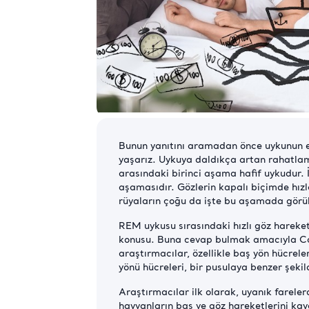
Bunun yanıtını aramadan önce uykunun ev
yaşarız. Uykuya daldıkça artan rahatla
arasındaki birinci aşama hafif uykudur.
aşamasıdır. Gözlerin kapalı biçimde hızla
rüyaların çoğu da işte bu aşamada görülür
REM uykusu sırasındaki hızlı göz hareketl
konusu. Buna cevap bulmak amacıyla Calif
araştırmacılar, özellikle baş yön hücrele
yönü hücreleri, bir pusulaya benzer şekild
Araştırmacılar ilk olarak, uyanık farelerd
hayvanların baş ve göz hareketlerini kay