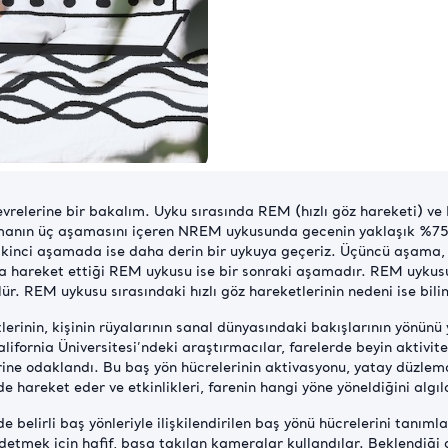
relerine bir bakalım. Uyku sırasında REM (hızlı göz hareketi) v
manın üç aşamasını içeren NREM uykusunda gecenin yaklaşık %75’i
 İkinci aşamada ise daha derin bir uykuya geçeriz. Üçüncü aşama, 
 hareket ettiği REM uykusu ise bir sonraki aşamadır. REM uykusu, ar
. REM uykusu sırasındaki hızlı göz hareketlerinin nedeni ise bilim 
erinin, kişinin rüyalarının sanal dünyasındaki bakışlarının yönünü
ornia Üniversitesi’ndeki araştırmacılar, farelerde beyin aktivite
rine odaklandı. Bu baş yön hücrelerinin aktivasyonu, yatay düzlemde
e hareket eder ve etkinlikleri, farenin hangi yöne yöneldiğini algıla
e belirli baş yönleriyle ilişkilendirilen baş yönü hücrelerini tanıml
detmek için hafif, başa takılan kameralar kullandılar. Beklendiği 