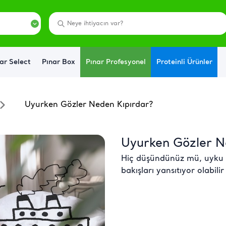
ar Select
Pınar Box
Pınar Profesyonel
Proteinli Ürünler
Uyurken Gözler Neden Kıpırdar?
Uyurken Gözler N
Hiç düşündünüz mü, uyku s
bakışları yansıtıyor olabilir