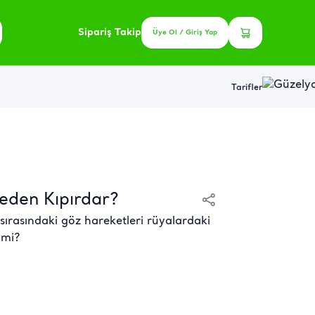
Sipariş Takip
Üye Ol / Giriş Yap
Tarifler
eden Kıpırdar?
ırasındaki göz hareketleri rüyalardaki
 mi?