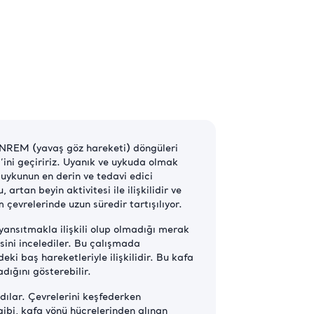
e NREM (yavaş göz hareketi) döngüleri
ni geçiririz. Uyanık ve uykuda olmak
uykunun en derin ve tedavi edici
tan beyin aktivitesi ile ilişkilidir ve
çevrelerinde uzun süredir tartışılıyor.
 yansıtmakla ilişkili olup olmadığı merak
sini incelediler. Bu çalışmada
ki baş hareketleriyle ilişkilidir. Bu kafa
dığını gösterebilir.
adılar. Çevrelerini keşfederken
gibi, kafa yönü hücrelerinden alınan