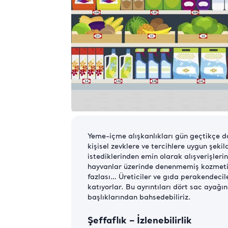
Yeme-içme alışkanlıkları gün geçtikçe da
kişisel zevklere ve tercihlere uygun şeki
istediklerinden emin olarak alışverişlerin
hayvanlar üzerinde denenmemiş kozmetik ür
fazlası… Üreticiler ve gıda perakendeci
katıyorlar. Bu ayrıntıları dört sac ayağın
başlıklarından bahsedebiliriz.
Şeffaflık – İzlenebilirlik