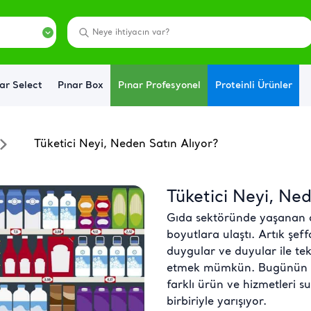
ar Select
Pınar Box
Pınar Profesyonel
Proteinli Ürünler
Tüketici Neyi, Neden Satın Alıyor?
Tüketici Neyi, Ne
Gıda sektöründe yaşanan 
boyutlara ulaştı. Artık şeffa
duygular ve duyular ile te
etmek mümkün. Bugünün re
farklı ürün ve hizmetleri 
birbiriyle yarışıyor.