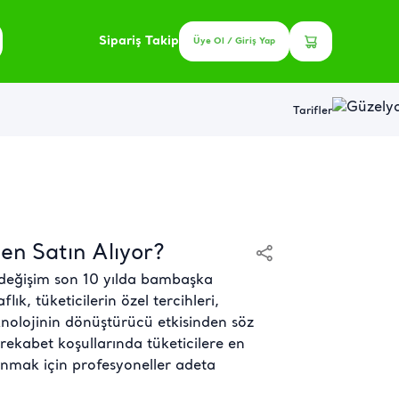
Sipariş Takip
Üye Ol / Giriş Yap
Tarifler
den Satın Alıyor?
değişim son 10 yılda bambaşka
flık, tüketicilerin özel tercihleri,
knolojinin dönüştürücü etkisinden söz
kabet koşullarında tüketicilere en
sunmak için profesyoneller adeta