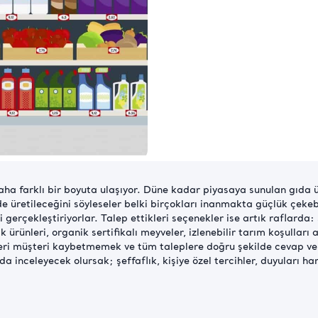
ha farklı bir boyuta ulaşıyor. Düne kadar piyasaya sunulan gıda ür
lde üretileceğini söyleseler belki birçokları inanmakta güçlük çekeb
i gerçekleştiriyorlar. Talep ettikleri seçenekler ise artık raflarda:
ünleri, organik sertifikalı meyveler, izlenebilir tarım koşulları 
leri müşteri kaybetmemek ve tüm taleplere doğru şekilde cevap ver
da inceleyecek olursak; şeffaflık, kişiye özel tercihler, duyuları ha