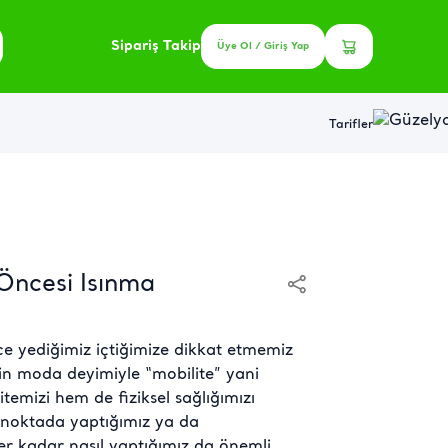
Sipariş Takip
Üye Ol / Giriş Yap
Tarifler
Öncesi Isınma
ce yediğimiz içtiğimize dikkat etmemiz
rin moda deyimiyle “mobilite” yani
temizi hem de fiziksel sağlığımızı
 noktada yaptığımız ya da
er kadar nasıl yaptığımız da önemli.