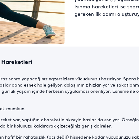
Isınma hareketleri ise sp
gereken ilk adımı oluşturu
 Hareketleri
biraz sonra yapacağınız egzersizlere vücudunuzu hazırlıyor. Spor
 kaslar daha esnek hale geliyor, dolaşımınız hızlanıyor ve sakatlanm
 günlük yaşam içinde herkesin uygulaması öneriliyor. Esneme ile öz
tmek mümkün.
ket var, yaptığınız hareketin akışıyla kaslar da esniyor. Örneğin
 da bir kolunuzu kaldırarak çizeceğiniz geniş daireler.
afif bir rahatsızlık (acı değil) hissedene kadar vücudunuzu sabit