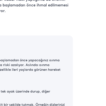
ora başlamadan önce ihmal edilmemesi
yor.
a başlamadan önce yapacağınız ısınma
a riski azalıyor. Aslında ısınma
ellikle ileri yaşlarda görünen hareket
 tek ayak üzerinde durup, diğer
 bir şekilde tutmak. Örneğin dizlerinizi