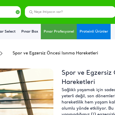
ar Select
Pınar Box
Pınar Profesyonel
Proteinli Ürünler
Spor ve Egzersiz Öncesi Isınma Hareketleri
Spor ve Egzersiz 
Hareketleri
Sağlıklı yaşamak için sade
yeterli değil, son dönemle
hareketlilik hem yaşam kali
olumlu yönde etkiliyor. Bu
yapmadığımız (!) egzersizl