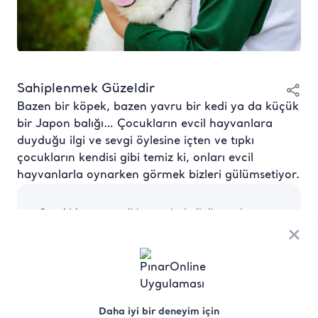
Sahiplenmek Güzeldir
Bazen bir köpek, bazen yavru bir kedi ya da küçük
bir Japon balığı… Çocukların evcil hayvanlara
duyduğu ilgi ve sevgi öylesine içten ve tıpkı
çocukların kendisi gibi temiz ki, onları evcil
hayvanlarla oynarken görmek bizleri gülümsetiyor.
Sevgi bir yana evcil hayvanlarla ilgilenmek
çocukların sosyal ve duygusal gelişimi için de
×
faydalı. Hele bir de evcil hayvanın sorumluluğu
ebeveyn kontrolünde çocuklara verildiyse neler
yapabileceklerine inanamayabilirsiniz.
Çocuk ve Ergen Psikiyatrisi Uzmanı Dr Figen
Karaceylan Çakmakçı, “Çocuk evcil hayvana bir
Daha iyi bir deneyim için