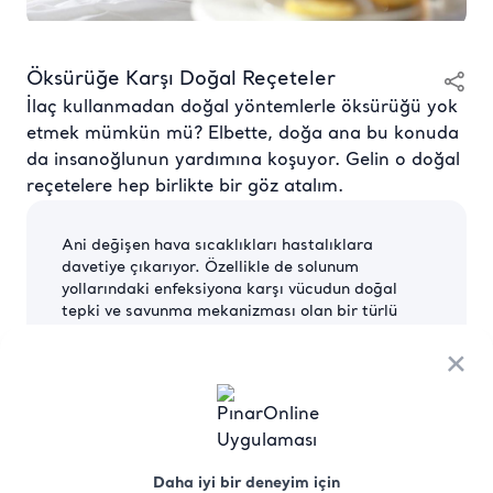
Öksürüğe Karşı Doğal Reçeteler
İlaç kullanmadan doğal yöntemlerle öksürüğü yok
etmek mümkün mü? Elbette, doğa ana bu konuda
da insanoğlunun yardımına koşuyor. Gelin o doğal
reçetelere hep birlikte bir göz atalım.
Ani değişen hava sıcaklıkları hastalıklara
davetiye çıkarıyor. Özellikle de solunum
yollarındaki enfeksiyona karşı vücudun doğal
tepki ve savunma mekanizması olan bir türlü
geçmek bilmeyen öksürük nöbetlerine… bol sıvı
tüketmek, burundan nefes almaya dikkat etmek,
×
mevsiminde sebze ve meyve tüketmek, kirli ve
tozlu ortamlardan uzak durmak, sigara ve alkol
kullanmamak, uykuya dikkat etmek, bağışıklık
sistemini kuvvetlendiren vitaminler ve ilaçlar…
Bunlar hepimizin bildiği öksürüğü azaltmaya
Daha iyi bir deneyim için
yardımcı faktörler. Peki ama öksürüğe karşı