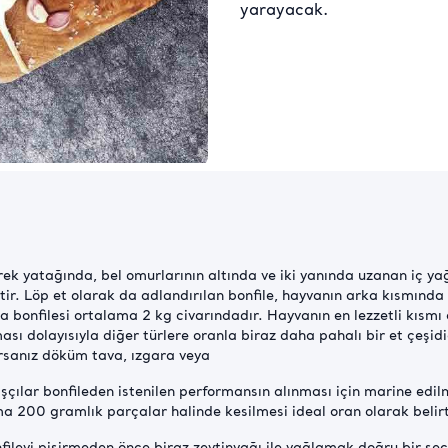
yarayacak.
ek yatağında, bel omurlarının altında ve iki yanında uzanan iç y
ttir. Löp et olarak da adlandırılan bonfile, hayvanın arka kısmınd
a bonfilesi ortalama 2 kg civarındadır. Hayvanın en lezzetli kısmı
ı dolayısıyla diğer türlere oranla biraz daha pahalı bir et çeşididi
yorsanız döküm tava, ızgara veya
aşçılar bonfileden istenilen performansın alınması için marine ed
ama 200 gramlık parçalar halinde kesilmesi ideal oran olarak belirti