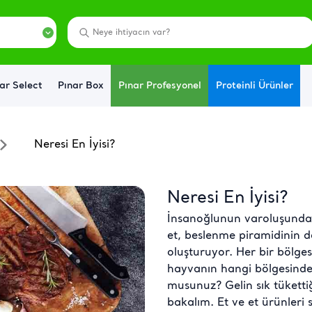
ar Select
Pınar Box
Pınar Profesyonel
Proteinli Ürünler
Neresi En İyisi?
Neresi En İyisi?
İnsanoğlunun varoluşundan
et, beslenme piramidinin de
oluşturuyor. Her bir bölgesi
hayvanın hangi bölgesinden 
musunuz? Gelin sık tükettiğ
bakalım. Et ve et ürünleri sa