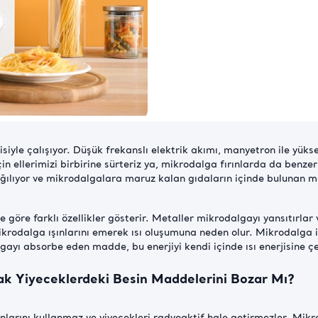
isiyle çalışıyor. Düşük frekanslı elektrik akımı, manyetron ile yük
n ellerimizi birbirine sürteriz ya, mikrodalga fırınlarda da benzer 
ağılıyor ve mikrodalgalara maruz kalan gıdaların içinde bulunan m
 göre farklı özellikler gösterir. Metaller mikrodalgayı yansıtırla
ikrodalga ışınlarını emerek ısı oluşumuna neden olur. Mikrodalga 
yı absorbe eden madde, bu enerjiyi kendi içinde ısı enerjisine çev
k Yiyeceklerdeki Besin Maddelerini Bozar Mı?