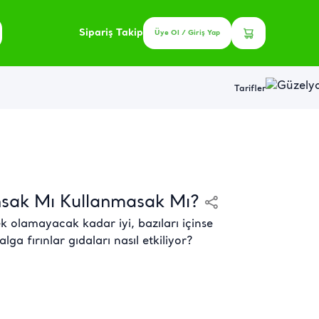
Sipariş Takip
Üye Ol / Giriş Yap
Tarifler
nsak Mı Kullanmasak Mı?
çek olamayacak kadar iyi, bazıları içinse
ga fırınlar gıdaları nasıl etkiliyor?