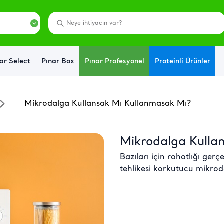
ar Select
Pınar Box
Pınar Profesyonel
Proteinli Ürünler
Mikrodalga Kullansak Mı Kullanmasak Mı?
Mikrodalga Kulla
Bazıları için rahatlığı ger
tehlikesi korkutucu mikrodal