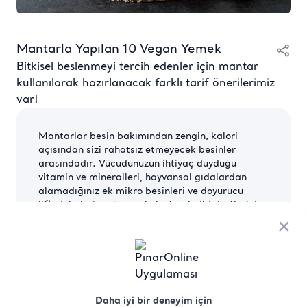
Mantarla Yapılan 10 Vegan Yemek
Bitkisel beslenmeyi tercih edenler için mantar
kullanılarak hazırlanacak farklı tarif önerilerimiz
var!
Mantarlar besin bakımından zengin, kalori
açısından sizi rahatsız etmeyecek besinler
arasındadır. Vücudunuzun ihtiyaç duyduğu
vitamin ve mineralleri, hayvansal gıdalardan
alamadığınız ek mikro besinleri ve doyurucu
lifleri, kalori, yağ veya kolesterol gibi dertleriniz
olmadan almanızı sağlarlar.
×
1-Yabani pirinç ve mantarlı çorba
Hindistancevizi sütüyle sebze suyuna pirinci,
mantarları ve baharatları ekleyin; kaynatın ve
Daha iyi bir deneyim için