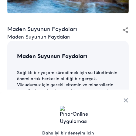
Maden Suyunun Faydaları
Maden Suyunun Faydaları
Maden Suyunun Faydaları
Sağlıklı bir yaşam sürebilmek için su tüketiminin
önemi artık herkesin bildiği bir gerçek.
Vücudumuz için gerekli vitamin ve minerallerin
yeterli miktarda alınması için maden suyu da
eşsiz bir kaynak. Tabii önce doğal maden suyu
×
hakkında birkaç önemli bilgi iletelim. Doğal
maden suyu koruma altında olan yer altı
sularından ve kaynaklarından elde edilen
çözünmüş katı madde içeriği en az 250 ppm
olan sulara deniyor. Yerin en derin
Daha iyi bir deneyim için
katmanlarından çıkan maden suyu, yeryüzüne