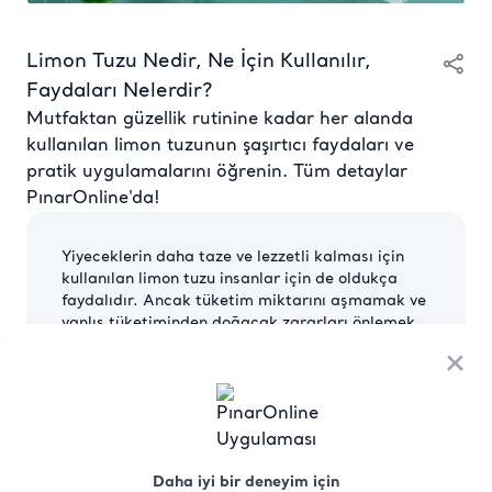
Limon Tuzu Nedir, Ne İçin Kullanılır,
Faydaları Nelerdir?
Mutfaktan güzellik rutinine kadar her alanda
kullanılan limon tuzunun şaşırtıcı faydaları ve
pratik uygulamalarını öğrenin. Tüm detaylar
PınarOnline'da!
Yiyeceklerin daha taze ve lezzetli kalması için
kullanılan
limon tuzu
insanlar için de oldukça
faydalıdır. Ancak tüketim miktarını aşmamak ve
yanlış tüketiminden doğacak zararları önlemek
için doğru şekilde kullanmamak oldukça
×
önemlidir. Gelin limon tuzunun faydaları ve
kullanım alanları hakkında tüm detayları birlikte
inceleyelim.
Limon Tuzu Nedir?
Daha iyi bir deneyim için