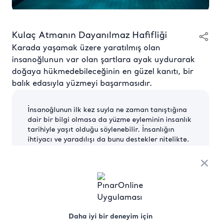
Kulaç Atmanın Dayanılmaz Hafifliği
Karada yaşamak üzere yaratılmış olan
insanoğlunun var olan şartlara ayak uydurarak
doğaya hükmedebileceğinin en güzel kanıtı, bir
balık edasıyla yüzmeyi başarmasıdır.
İnsanoğlunun ilk kez suyla ne zaman tanıştığına
dair bir bilgi olmasa da yüzme eyleminin insanlık
tarihiyle yaşıt olduğu söylenebilir. İnsanlığın
ihtiyacı ve yaradılışı da bunu destekler nitelikte.
Yüzmeye dair en eski bulgulara Libya’da bulunan
bir mağara duvarında rastlanmış. Bu mağara
×
duvarlarındaki resimlere dayanarak M.Ö. 9000
yıllarında insanoğlunun su ile haşır neşir
olduğunu söylemek mümkün. Resimlerde
bugünkü kurbağalama sitilinin benzeri figürler
söz konusu. Londra’daki British Museum’da
Daha iyi bir deneyim için
sergilenen kabartmalarda ise Uygur Türklerinin