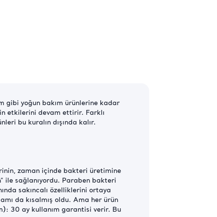
rum gibi yoğun bakım ürünlerine kadar
 etkilerini devam ettirir. Farklı
eri bu kuralın dışında kalır.
lerinin, zaman içinde bakteri üretimine
” ile sağlanıyordu. Paraben bakteri
nda sakıncalı özelliklerini ortaya
şamı da kısalmış oldu. Ama her ürün
m): 30 ay kullanım garantisi verir. Bu