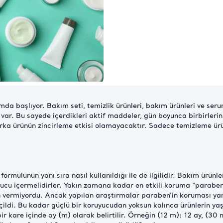
ımda başlıyor. Bakım seti, temizlik ürünleri, bakım ürünleri ve se
r. Bu sayede içerdikleri aktif maddeler, gün boyunca birbirlerinin
rka ürünün zincirleme etkisi olamayacaktır. Sadece temizleme ürünl
formülünün yanı sıra nasıl kullanıldığı ile de ilgilidir. Bakım ürün
cu içermelidirler. Yakın zamana kadar en etkili koruma “paraben
n vermiyordu. Ancak yapılan araştırmalar paraben’in koruması yanı
ildi. Bu kadar güçlü bir koruyucudan yoksun kalınca ürünlerin ya
r kare içinde ay (m) olarak belirtilir. Örneğin (12 m): 12 ay, (30 