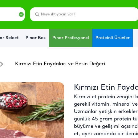
ar Select
Pınar Box
Pınar Profesyonel
Proteinli Ürünler
Kırmızı Etin Faydaları ve Besin Değeri
Kırmızı Etin Fayda
Kırmızı et protein zengini b
gerekli vitamin, mineral v
Uzmanlar yetişkin erkekler
günlük 45 gram protein tük
büyüme ve gelişimi açısın
et, aynı zamanda bir demir