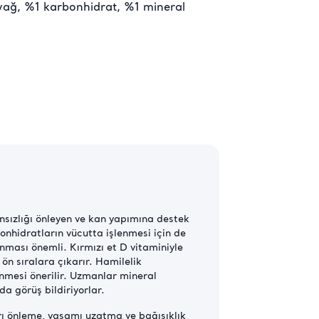
yağ, %1 karbonhidrat, %1 mineral
ansızlığı önleyen ve kan yapımına destek
rbonhidratların vücutta işlenmesi için de
anması önemli. Kırmızı et D vitaminiyle
ön sıralara çıkarır. Hamilelik
enmesi önerilir. Uzmanlar mineral
da görüş bildiriyorlar.
arı önleme, yaşamı uzatma ve bağışıklık