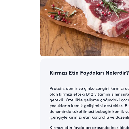
Kırmızı Etin Faydaları Nelerdir?
Protein, demir ve çinko zengini kırmızı e
olan kırmızı etteki B12 vitamini sinir sis
gerekli. Özellikle gelişme çağındaki çocu
çocukların kemik gelişimini destekler. E 
döneminde tüketilmesi bebeğin kemik ve k
içeriğiyle kırmızı etin kontrollü ve düze
Kırmızı etin faydaları arasında içeriğin