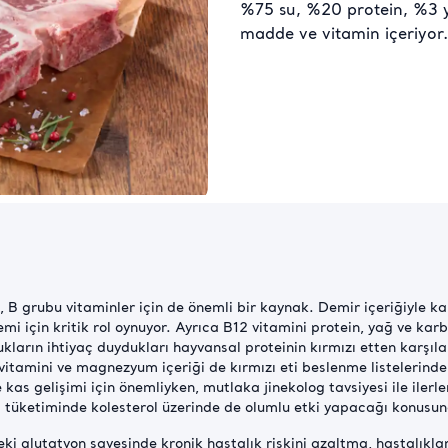
%75 su, %20 protein, %3 
madde ve vitamin içeriyor.
t, B grubu vitaminler için de önemli bir kaynak. Demir içeriğiyle k
temi için kritik rol oynuyor. Ayrıca B12 vitamini protein, yağ ve ka
kların ihtiyaç duydukları hayvansal proteinin kırmızı etten karşıl
vitamini ve magnezyum içeriği de kırmızı eti beslenme listelerinde 
as gelişimi için önemliyken, mutlaka jinekolog tavsiyesi ile ilerl
nli tüketiminde kolesterol üzerinde de olumlu etki yapacağı konusun
deki glutatyon sayesinde kronik hastalık riskini azaltma, hastalıkl