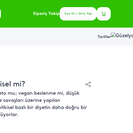
Sipariş Takip
Üye Ol / Giriş Yap
Tarifler
isel mi?
keto mu; vegan beslenme mi, düşük
 savaşları üzerine yapılan
tkisel bazlı bir diyetin daha doğru bir
rüyorlar.