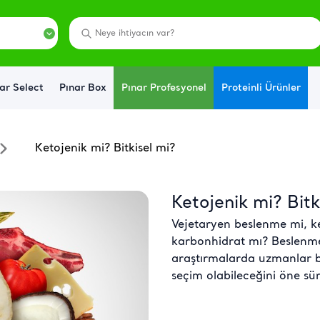
ar Select
Pınar Box
Pınar Profesyonel
Proteinli Ürünler
Ketojenik mi? Bitkisel mi?
Ketojenik mi? Bitk
Vejetaryen beslenme mi, 
karbonhidrat mı? Beslenme
araştırmalarda uzmanlar bi
seçim olabileceğini öne sü