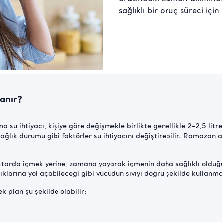
sağlıklı bir oruç süreci iç
lanır?
a su ihtiyacı, kişiye göre değişmekle birlikte genellikle 2–2,5 litre 
l sağlık durumu gibi faktörler su ihtiyacını değiştirebilir. Ramaza
tarda içmek yerine, zamana yayarak içmenin daha sağlıklı olduğu
klarına yol açabileceği gibi vücudun sıvıyı doğru şekilde kullanmas
k plan şu şekilde olabilir: