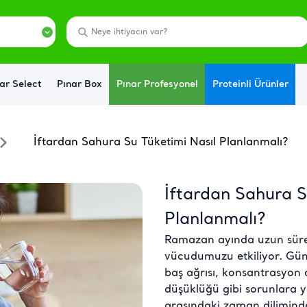
ar Select
Pınar Box
Pınar Profesyonel
Proteinli Ürünler
İftardan Sahura Su Tüketimi Nasıl Planlanmalı?
İftardan Sahura S
Planlanmalı?
Ramazan ayında uzun süreli
vücudumuzu etkiliyor. Gün 
baş ağrısı, konsantrasyon
düşüklüğü gibi sorunlara yo
arasındaki zaman dilimind