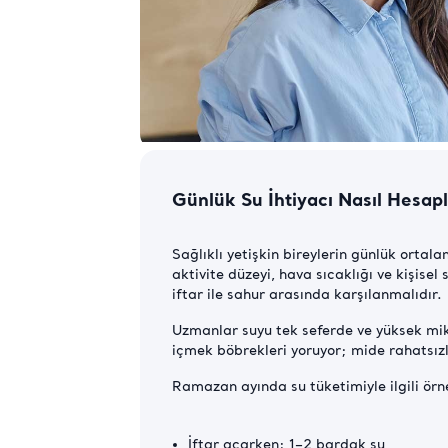
Günlük Su İhtiyacı Nasıl Hesap
Sağlıklı yetişkin bireylerin günlük ortalam
aktivite düzeyi, hava sıcaklığı ve kişise
iftar ile sahur arasında karşılanmalıdır.
Uzmanlar suyu tek seferde ve yüksek mik
içmek böbrekleri yoruyor; mide rahatsızlı
Ramazan ayında su tüketimiyle ilgili örne
İftar açarken: 1–2 bardak su