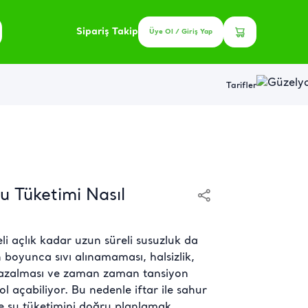
Sipariş Takip
Üye Ol / Giriş Yap
Tarifler
u Tüketimi Nasıl
 açlık kadar uzun süreli susuzluk da
boyunca sıvı alınamaması, halsizlik,
 azalması ve zaman zaman tansiyon
l açabiliyor. Bu nedenle iftar ile sahur
e su tüketimini doğru planlamak,