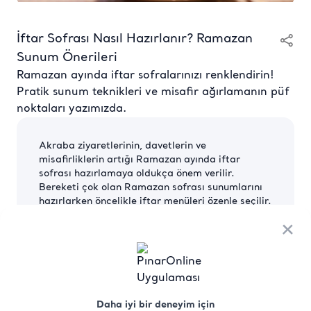
İftar Sofrası Nasıl Hazırlanır? Ramazan
Sunum Önerileri
Ramazan ayında iftar sofralarınızı renklendirin!
Pratik sunum teknikleri ve misafir ağırlamanın püf
noktaları yazımızda.
Akraba ziyaretlerinin, davetlerin ve
misafirliklerin artığı Ramazan ayında
iftar
sofrası
hazırlamaya oldukça önem verilir.
Bereketi çok olan
Ramazan sofrası
sunumlarını
hazırlarken öncelikle iftar menüleri özenle seçilir.
Birlik ve beraberliğin simgesi olan bu geleneksel
×
buluşmalarda sofranızı nasıl
hazırlayabileceğinize dair merak ettiğiniz tüm
ipuçlarını sizler için derledik.
İftar Sofrası Hazırlığı: Temel Adımlar ve İpuçları
Daha iyi bir deneyim için
Ramazan ayına yakışır bir
iftar sofrası menüsü